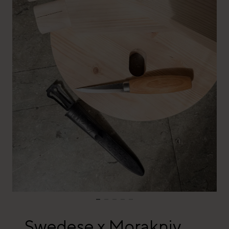
Swedese x Morakniv