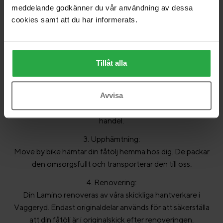
meddelande godkänner du vår användning av dessa
cookies samt att du har informerats.
1. Anmäl ditt intresse på vår webbplats:
Fyll i vårt kontaktformulär
. Vi återkommer med en
inbjudan till en digital besiktning via videosamtal, där vi
Tillåt alla
tillsammans går igenom din Laminos skick och behov.
2. Kostnadsförslag och bokning:
Efter videosamtalet får du ett kostnadsförslag direkt. Om
Avvisa
du väljer att gå vidare genomförs betalningen via vår e-
handel.
3. Upphämtning:
Move by bike hämtar din fåtölj hemma hos dig. De packar
den omsorgsfullt och transporterar den till oss.
4. Renovering:
Din Lamino renoveras av våra skickliga hantverkare i
Vaggeryd. Endast originaldelar används för att säkerställa
att din fåtölj är i originalskick efter renoveringen.