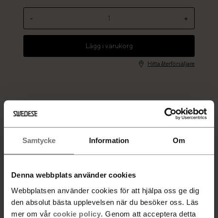
-
+
Lägg i varukorg
Hitta återförsäljare
Välj att renovera din fåtölj i stället för att köpa ny. Ett val
Samtycke
Information
Om
som gynnar både dig, vårt samhälle och vår planet. Genom
att ge liv åt din befintliga möbel tar du steg mot hållbarhet
och minskad miljöpåverkan. Du blir en del av lösningen,
Denna webbplats använder cookies
minskar avfall och bevarar våra resurser.
Webbplatsen använder cookies för att hjälpa oss ge dig
den absolut bästa upplevelsen när du besöker oss. Läs
mer om vår
cookie policy
. Genom att acceptera detta
Så här fungerar det: