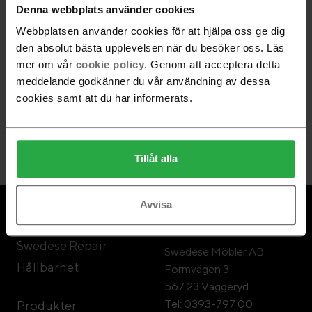
Denna webbplats använder cookies
Webbplatsen använder cookies för att hjälpa oss ge dig
Följ Swedese
den absolut bästa upplevelsen när du besöker oss. Läs
mer om vår
cookie policy
. Genom att acceptera detta
meddelande godkänner du vår användning av dessa
cookies samt att du har informerats.
Nyhetsbrev
Gå med
Tillåt alla
Avvisa
Om Swedese
Swedese Möbler
Swedese Repair
Swedese Möbler AB
Hållbarhet
Formvägen 3
567 23 Vaggeryd
Tel: 0393-797 00
Produkter