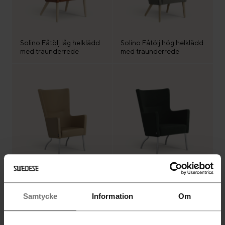
Solino Fåtölj låg helklädd
Solino Fåtölj hög helklädd
med träunderrede
med träunderrede
Solino Fåtölj hög helklädd
Solino Fåtölj låg helklädd
med ben i aluminium
med ben i aluminium
Samtycke
Information
Om