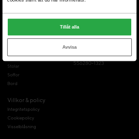
Om Swedese
Swedese Möbler
Swedese Repair
Swedese Möbler AB
Tillåt alla
Hållbarhet
Formvägen 3
567 23 Vaggeryd
Avvisa
Tel: 0393-797 00
Produkter
Organisationsnr:
Fåtöljer
556280-1323
Stolar
Soffor
Bord
Villkor & policy
Integritetspolicy
Cookiepolicy
Visselblåsning