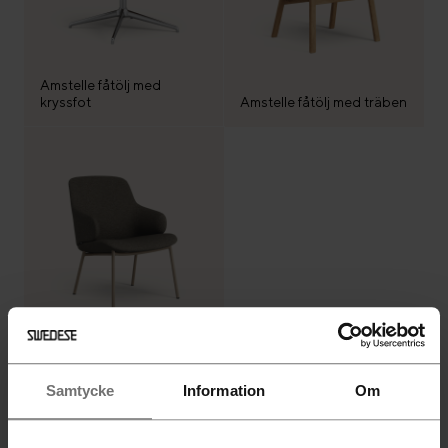
Amstelle fåtölj med
kryssfot
Amstelle fåtölj med träben
Amstelle fåtölj med
metallben
Samtycke
Information
Om