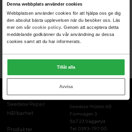
Denna webbplats använder cookies
Webbplatsen använder cookies för att hjälpa oss ge dig
Följ Swedese
den absolut bästa upplevelsen när du besöker oss. Läs
mer om vår
cookie policy
. Genom att acceptera detta
meddelande godkänner du vår användning av dessa
cookies samt att du har informerats.
Nyhetsbrev
Gå med
Tillåt alla
Avvisa
Om Swedese
Swedese Möbler
Swedese Repair
Swedese Möbler AB
Hållbarhet
Formvägen 3
567 23 Vaggeryd
Tel: 0393-797 00
Produkter