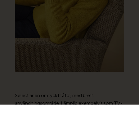
Select är en omtyckt fåtölj med brett
användningsområde. Lämplig exempelvis som TV-
fåtölj, vilstol, amningsfåtölj eller anhörigfåtölj vid
vaka. Ryggen är ställbar, med reglage som kan
monteras på vänster, höger eller båda sidor.