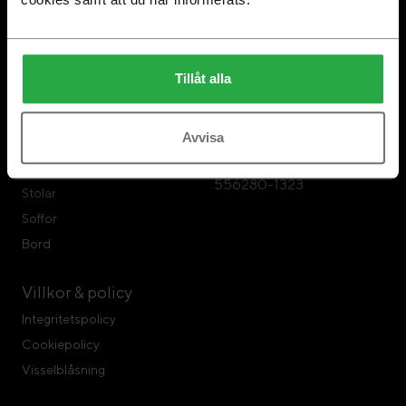
Om Swedese
Swedese Möbler
Swedese Repair
Swedese Möbler AB
Tillåt alla
Hållbarhet
Formvägen 3
567 23 Vaggeryd
Avvisa
Tel: 0393-797 00
Produkter
Organisationsnr:
Fåtöljer
556280-1323
Stolar
Soffor
Bord
Villkor & policy
Integritetspolicy
Cookiepolicy
Visselblåsning