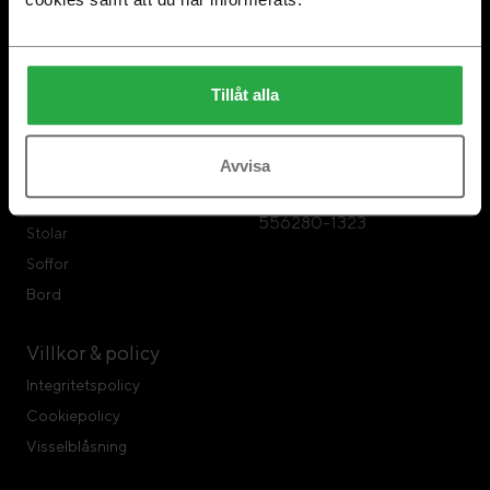
Om Swedese
Swedese Möbler
Swedese Repair
Swedese Möbler AB
Tillåt alla
Hållbarhet
Formvägen 3
567 23 Vaggeryd
Avvisa
Tel: 0393-797 00
Produkter
Organisationsnr:
Fåtöljer
556280-1323
Stolar
Soffor
Bord
Villkor & policy
Integritetspolicy
Cookiepolicy
Visselblåsning