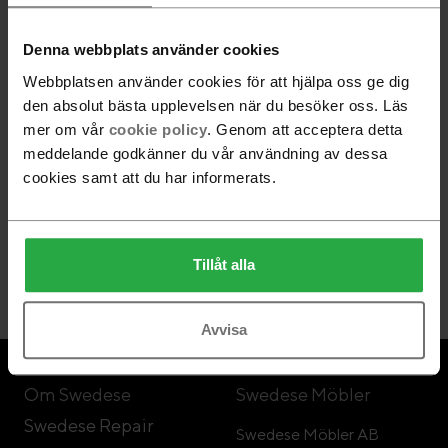
Denna webbplats använder cookies
Webbplatsen använder cookies för att hjälpa oss ge dig
den absolut bästa upplevelsen när du besöker oss. Läs
mer om vår
cookie policy
. Genom att acceptera detta
Följ Swedese
meddelande godkänner du vår användning av dessa
cookies samt att du har informerats.
Nyhetsbrev
Tillåt alla
Gå med
Avvisa
Om Swedese
Swedese Möbler
Swedese Repair
Swedese Möbler AB