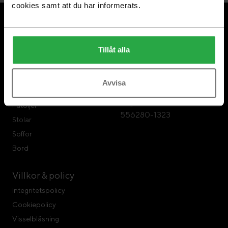
cookies samt att du har informerats.
Om Swedese
Swedese Möbler
Swedese Repair
Tillåt alla
Swedese Möbler AB
Hållbarhet
Formvägen 3
567 23 Vaggeryd
Avvisa
Tel: 0393-797 00
Produkter
Organisationsnr:
Fåtöljer
556280-1323
Stolar
Soffor
Bord
Villkor & policy
Integritetspolicy
Cookiepolicy
Visselblåsning