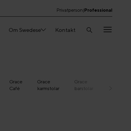
Privatperson
Professional
|
Om Swedese
Kontakt
Grace
Grace
Grace
Amstelle
Café
karmstolar
barstolar
karmstolar