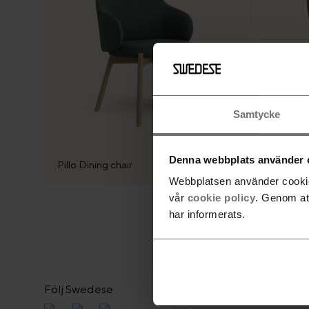
Samtycke
Denna webbplats använder 
Pillo Dining chair
Pillo Kar
Webbplatsen använder cookies
vår
cookie policy
. Genom at
har informerats.
Följ Swedese