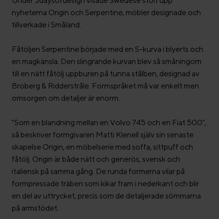
Under 3daysofdesign visade Swedese stolt upp
nyheterna Origin och Serpentine, möbler designade och
tillverkade i Småland.
Fåtöljen Serpentine började med en S-kurva i blyerts och
en magkänsla. Den slingrande kurvan blev så småningom
till en nätt fåtölj uppburen på tunna stålben, designad av
Broberg & Ridderstråle. Formspråket må var enkelt men
omsorgen om detaljer är enorm.
"Som en blandning mellan en Volvo 745 och en Fiat 500",
så beskriver formgivaren Matti Klenell själv sin senaste
skapelse Origin, en möbelserie med soffa, sittpuff och
fåtölj. Origin är både nätt och generös, svensk och
italiensk på samma gång. De runda formerna vilar på
formpressade träben som kikar fram i nederkant och blir
en del av uttrycket, precis som de detaljerade sömmarna
på armstödet.