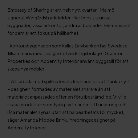
Embassy of Sharing är ett helt nytt kvarter i Malmö
signerat Wingårdsh arkitekter. Här finns sju unika
byggnader, vissa är kontor, andra är bostäder. Gemensamt
för dem är ett fokus på hållbarhet.
I kontorsbyggnaden som kallas Drivbänken har Swedese
tillsammans med fastighetutvecklingsbolaget Granitor
Properties och Addentity Interiör använt byggspill för att
skapa nya möbler.
–
Att arbeta med spillmaterial utmanade oss att tänka nytt
– designen formades av materialet snarare än att
materialet anpassades efter en förutbestämd idé. Vi ville
skapa produkter som tydligt vittnar om sitt ursprung och
låta materialet synas utan att ha bearbetats för mycket,
säger Amanda Modée Brink, inredningsdesigner på
Addentity Interiör.