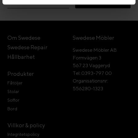
Gå med
Om Swedese
Swedese Möbler
Swedese Repair
Swedese Möbler AB
Hållbarhet
Formvägen 3
567 23 Vaggeryd
Tel: 0393-797 00
Produkter
Organisationsnr:
Fåtöljer
556280-1323
Stolar
Soffor
Bord
Villkor & policy
Integritetspolicy