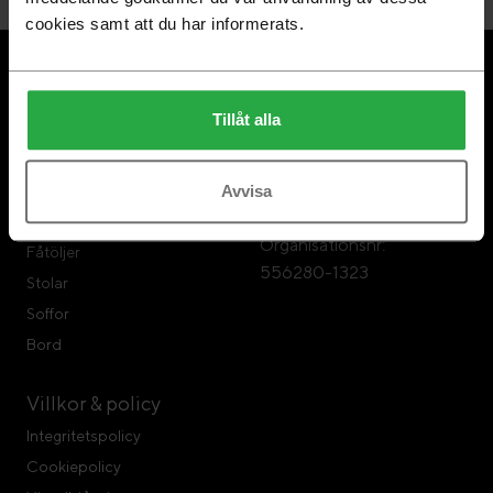
cookies samt att du har informerats.
Om Swedese
Swedese Möbler
Tillåt alla
Swedese Repair
Swedese Möbler AB
Hållbarhet
Formvägen 3
567 23 Vaggeryd
Avvisa
Tel: 0393-797 00
Produkter
Organisationsnr:
Fåtöljer
556280-1323
Stolar
Soffor
Bord
Villkor & policy
Integritetspolicy
Cookiepolicy