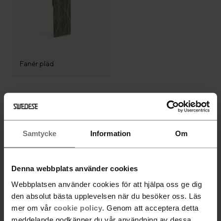
Fanér pläd
Följ Swedese
Samtycke
Information
Om
Denna webbplats använder cookies
Webbplatsen använder cookies för att hjälpa oss ge dig
Nyhetsbrev
den absolut bästa upplevelsen när du besöker oss. Läs
Gå med
mer om vår
cookie policy
. Genom att acceptera detta
meddelande godkänner du vår användning av dessa