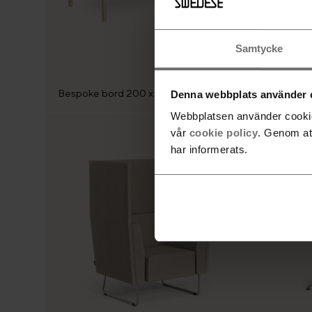
Samtycke
Stella Hi
Bespoke bord 200 x 90 höjd 90 cm
höj och 
Denna webbplats använder 
Webbplatsen använder cookies
vår
cookie policy
. Genom at
har informerats.