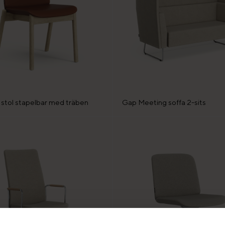
 stol stapelbar med träben
Gap Meeting soffa 2-sits