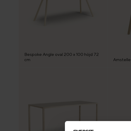
Bespoke Angle oval 200 x 100 höjd 72
cm
Amstelle