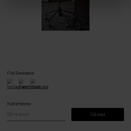
Följ Swedese
Nyhetsbrev
Gå med