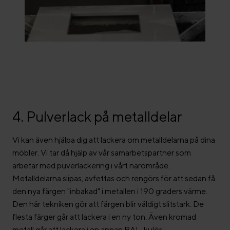
4. Pulverlack på metalldelar
Vi kan även hjälpa dig att lackera om metalldelarna på dina
möbler. Vi tar då hjälp av vår samarbetspartner som
arbetar med puverlackering i vårt närområde.
Metalldelarna slipas, avfettas och rengörs för att sedan få
den nya färgen "inbakad" i metallen i 190 graders värme.
Den här tekniken gör att färgen blir väldigt slitstark. De
flesta färger går att lackera i en ny ton. Även kromad
metall går att lackera i en annan RAL-kulör.