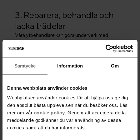
3. Reparera, behandla och
lacka trädelar
Våra ytbehandlare kan göra underverk med
trädelarna på dina möbler. Vi lagar, spacklar, limmar
och slipar era möblers trädetaljer. Ni kan även välja
en ny ytbehandlig, vi jobbar med olja,
Samtycke
Information
Om
lackigmenterad lasyr och bets.
Innan ny lack eller olja appliceras slipas och rengörs
möbeln noggrant för att skapa en jämn grund för
Denna webbplats använder cookies
lack, olja eller bets. Den nya ytbehandlingen
appliceras sedan med största noggranhet för att
Webbplatsen använder cookies för att hjälpa oss ge dig
skapa en jämn och slät yta. Genom att använda
den absolut bästa upplevelsen när du besöker oss. Läs
mer om vår
cookie policy
. Genom att acceptera detta
högkvalitativ lack och olja samt tekniker som ger
meddelande godkänner du vår användning av dessa
långvarigt skydd förlänger vi möblernas livslängd
cookies samt att du har informerats.
avsevärt.