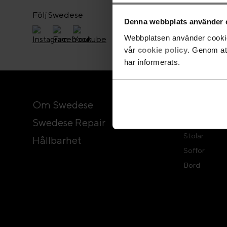
Följ Swedese
Denna webbplats använder 
Webbplatsen använder cookies
vår
cookie policy
. Genom at
har informerats.
Om Swedese
Produkte
Swedese Repair
Fåtöljer
Stolar
Hållbarhet
Soffor
Bord