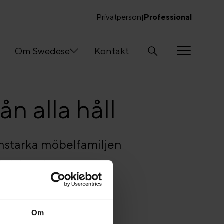
Privatperson
Professional
|
Om Swedese
Kontakt
n alla håll
ormstarka möbelfamiljen
krivbord.
Om