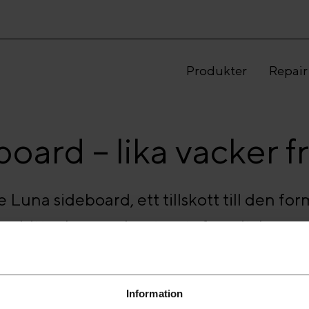
Produkter
Repair
oard – lika vacker frå
Luna sideboard, ett tillskott till den f
ven hittar hemmakontorets favorit: Luna s
Information