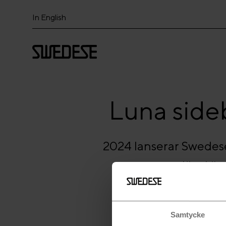
In English
Luna sideb
2024 lanserar Swedese 
där vi ä
Samtycke