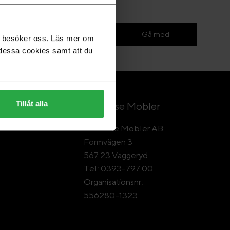
Gå med
du besöker oss. Läs mer om
dessa cookies samt att du
Tillåt alla
Swedese Möbler
Swedese Möbler AB
Formvägen 3
567 23 Vaggeryd
Tel: 0393-797 00
Organisationsnr:
556280-1323