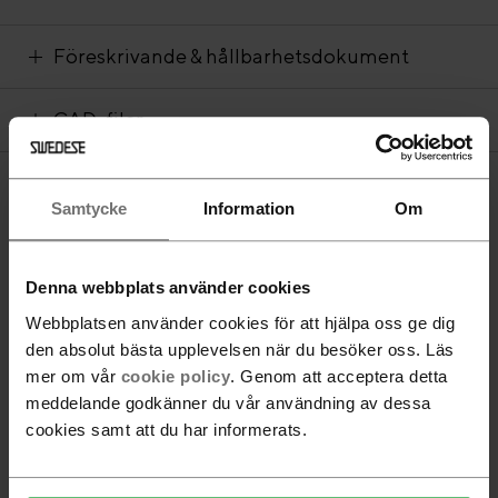
Föreskrivande & hållbarhetsdokument
CAD-filer
Samtycke
Information
Om
Stellas många färger och varianter gör att den alltid passar
in – vid ditt skrivbord, i väntrummet, lunchrestaurangen,
Denna webbplats använder cookies
hos receptionisten eller VD:n. De tydliga stålrören gör den
elegant - sitsens konstruktion gör den bekväm.
Webbplatsen använder cookies för att hjälpa oss ge dig
den absolut bästa upplevelsen när du besöker oss. Läs
mer om vår
cookie policy
. Genom att acceptera detta
meddelande godkänner du vår användning av dessa
cookies samt att du har informerats.