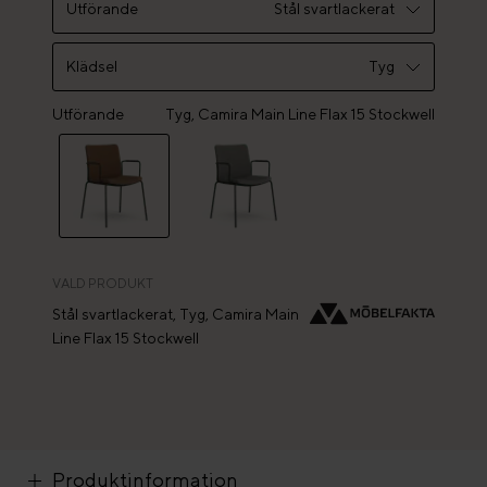
Utförande
Stål svartlackerat
Stål svartlackerat
Klädsel
Tyg
Stål krom
Utförande
Tyg
Tyg, Camira Main Line Flax 15 Stockwell
Läder
VALD PRODUKT
Stål svartlackerat, Tyg, Camira Main
Line Flax 15 Stockwell
Produktinformation