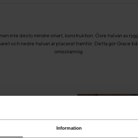
men inte desto mindre smart, konstruktion. Övre halvan av ry
aret och nedre halvan är placerat framför. Detta gör Grace 
omisskännlig.
Information