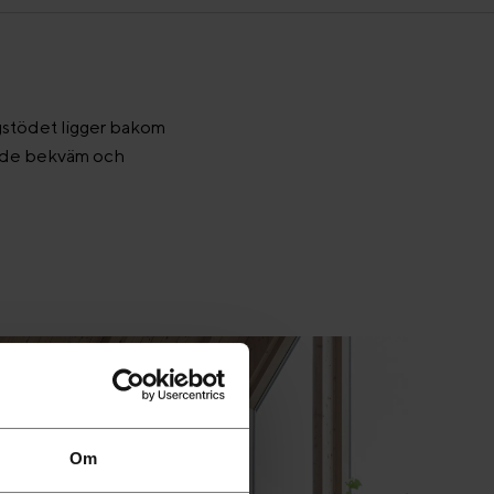
ggstödet ligger bakom
både bekväm och
Om