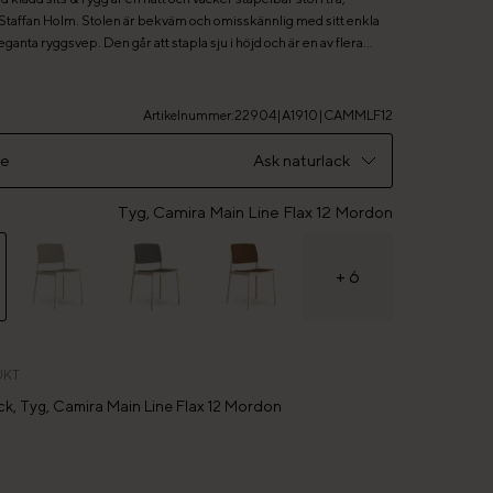
Staffan Holm. Stolen är bekväm och omisskännlig med sitt enkla
eganta ryggsvep. Den går att stapla sju i höjd och är en av flera
iljen Grace. Med sin enkelhet och funktion passar den lika bra i
entliga miljöer. Stolen går att få i ask eller bok i flera olika
. Sits och rygg går att få klädd i tyg eller läder och kan fås avtagbar
Artikelnummer
:
22904|A1910|CAMMLF12
 Stolen är försedd med friktionstassar. Ljudabsorbent under sits
al.
de
Ask naturlack
Tyg, Camira Main Line Flax 12 Mordon
rlack
tlaserad
+
6
serad
rlack
UKT
ck, Tyg, Camira Main Line Flax 12 Mordon
igmenterad lack