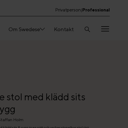
Privatperson
Professional
|
Om Swedese
Kontakt
 stol med klädd sits
rygg
Staffan Holm
 klädd sits & rygg är en nätt och vacker stapelbar stol i trä,