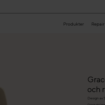
Produkter
Repair
Grace
och 
Design av 
Grace stol med