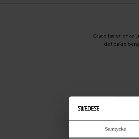
Grace har en enkel, 
det bakre benp
Samtycke