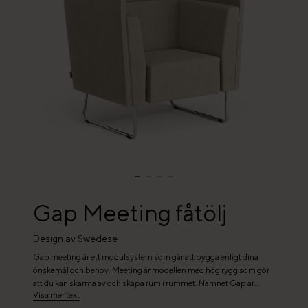
Gap Meeting fåtölj
Design av Swedese
Gap meeting är ett modulsystem som går att bygga enligt dina
önskemål och behov. Meeting är modellen med hög rygg som gör
att du kan skärma av och skapa rum i rummet. Namnet Gap är
Visa mer text
sprunget ur den som finns mellan sits och rygg/armstöd och gör