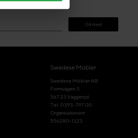
Gå med
Swedese Möbler
Swedese Möbler AB
Formvägen 3
567 23 Vaggeryd
Tel: 0393-797 00
Organisationsnr:
556280-1323