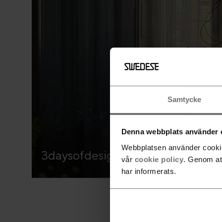
Samtycke
Denna webbplats använder 
Webbplatsen använder cookies
3daysofdesign – Kliv in i Swede
vår
cookie policy
. Genom at
har informerats.