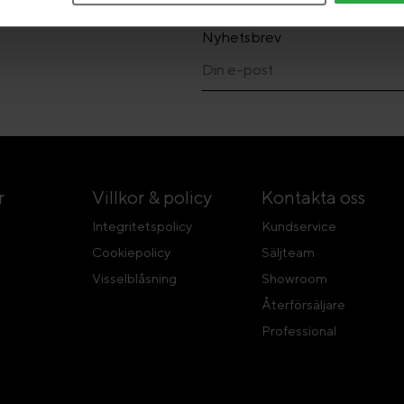
Nyhetsbrev
r
Villkor & policy
Kontakta oss
Integritetspolicy
Kundservice
Cookiepolicy
Säljteam
Visselblåsning
Showroom
Återförsäljare
Professional