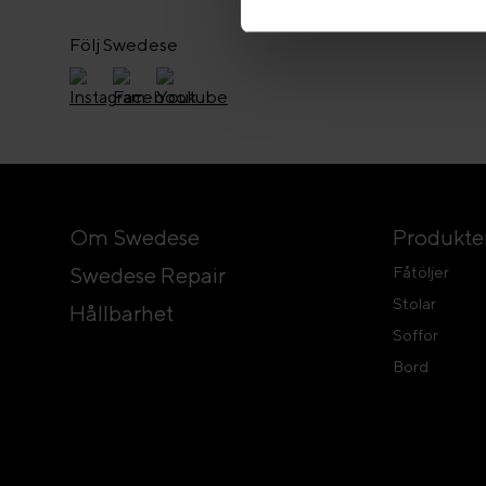
Följ Swedese
Om Swedese
Produkte
Swedese Repair
Fåtöljer
Stolar
Hållbarhet
Soffor
Bord