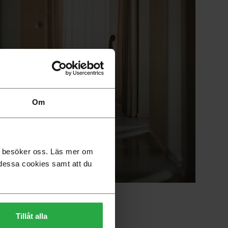
Om
du besöker oss. Läs mer om
no fyller 70 år
dessa cookies samt att du
Tillåt alla