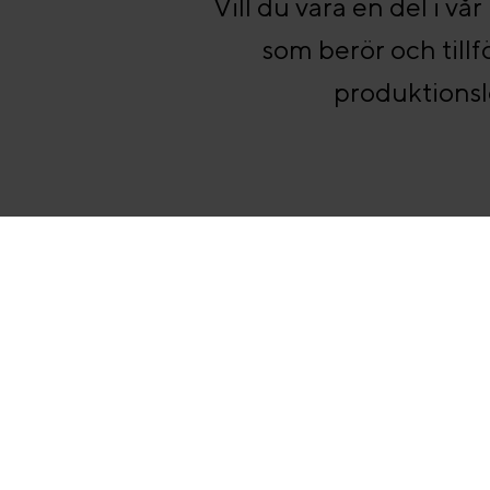
Vill du vara en del i v
som berör och till
produktionsle
Följ Swedese
Om Swedese
Produkte
Swedese Repair
Fåtöljer