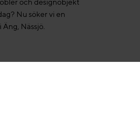
 möbler och designobjekt
dag? Nu söker vi en
i Äng, Nässjö.
Gå med
Swedese Möbler