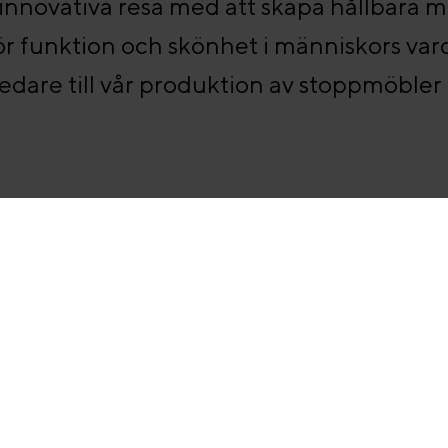
år innovativa resa med att skapa hållbara
för funktion och skönhet i människors var
dare till vår produktion av stoppmöbler 
Nyhetsbrev
r
Villkor & policy
Kontakta oss
Integritetspolicy
Kundservice