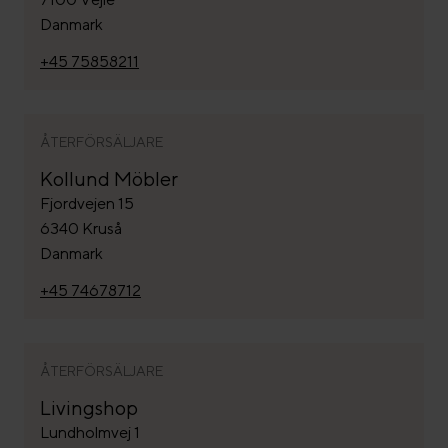
Danmark
+45 75858211
ÅTERFÖRSÄLJARE
Kollund Möbler
Fjordvejen 15
6340 Kruså
Danmark
+45 74678712
ÅTERFÖRSÄLJARE
Livingshop
Lundholmvej 1