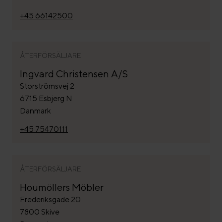
+45 66142500
ÅTERFÖRSÄLJARE
Ingvard Christensen A/S
Storströmsvej 2
6715 Esbjerg N
Danmark
+45 75470111
ÅTERFÖRSÄLJARE
Houmöllers Möbler
Frederiksgade 20
7800 Skive