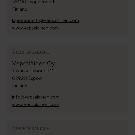
53100 Lappeenranta
Finland
lappeenranta@vepsalainen.com
www.vepsalainen.com
ÅTERFÖRSÄLJARE
Vepsäläinen Oy
Juvankartanontie 11
02920 Espoo
Finland
info@vepsalainen.com
www.vepsalainen.com
ÅTERFÖRSÄLJARE