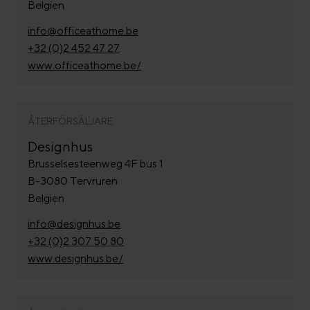
Belgien
info@officeathome.be
+32 (0)2 452 47 27
www.officeathome.be/
ÅTERFÖRSÄLJARE
Designhus
Brusselsesteenweg 4F bus 1
B-3080 Tervruren
Belgien
info@designhus.be
+32 (0)2 307 50 80
www.designhus.be/