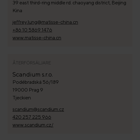
39 east third-ring middle rd. chaoyang district, Beijing
Kina
jeffrey.lung@matisse-china.cn
+86 10 5869 1476
www.matisse-china.cn
ÅTERFÖRSÄLJARE
Scandium s.r.o.
Podébradská 56/189
19000 Prag 9
Tjeckien
scandium@scandium.cz
420 257 225 966
www.scandium.cz/