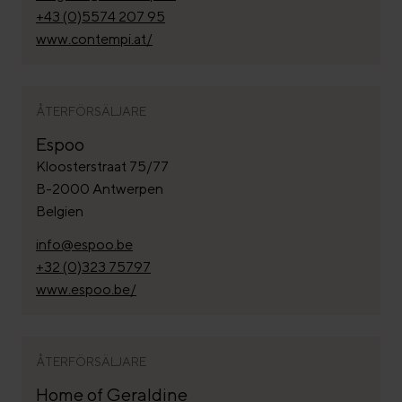
+43 (0)5574 207 95
www.contempi.at/
ÅTERFÖRSÄLJARE
Espoo
Kloosterstraat 75/77
B-2000 Antwerpen
Belgien
info@espoo.be
+32 (0)323 75797
www.espoo.be/
ÅTERFÖRSÄLJARE
Home of Geraldine