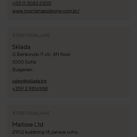
+55 11 3083 2300
www.montenapoleone.com.br/
ÅTERFÖRSÄLJARE
Sklada
G.Benkovski 11 str., 4ft floor
1000 Sofia
Bulgarien
sales@sklada.bg
+359 2 9816988
ÅTERFÖRSÄLJARE
Matisse Ltd
2902 buildning 18, jianwai soho,