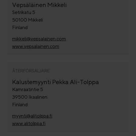
Vepsäläinen Mikkeli
Setrikatu 5
50100 Mikkeli
Finland
mikkeli@vepsalainen.com
www.vepsalainen.com
ÅTERFÖRSÄLJARE
Kalustemyynti Pekka Ali-Tolppa
Kamraatintie 5
39500 Ikaalinen
Finland
myynti@alitolppa.fi
www.alitolppa.fi