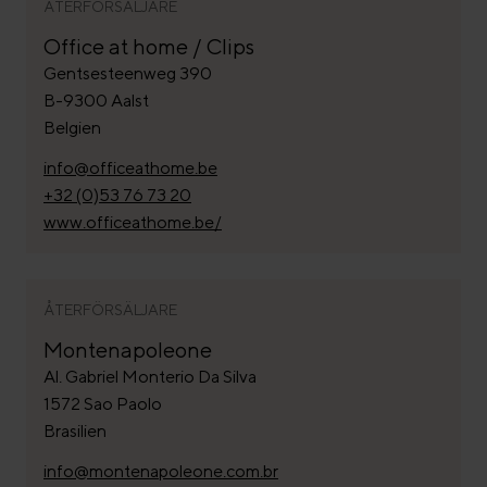
ÅTERFÖRSÄLJARE
Office at home / Clips
Gentsesteenweg 390
B-9300 Aalst
Belgien
info@officeathome.be
+32 (0)53 76 73 20
www.officeathome.be/
ÅTERFÖRSÄLJARE
Montenapoleone
Al. Gabriel Monterio Da Silva
1572 Sao Paolo
Brasilien
info@montenapoleone.com.br