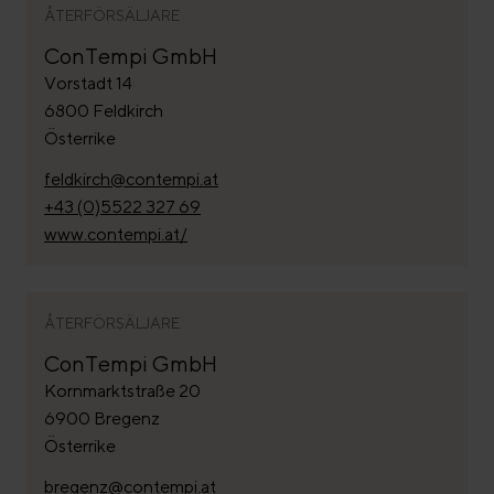
ÅTERFÖRSÄLJARE
ConTempi GmbH
Vorstadt 14
6800 Feldkirch
Österrike
feldkirch@contempi.at
+43 (0)5522 327 69
www.contempi.at/
ÅTERFÖRSÄLJARE
ConTempi GmbH
Kornmarktstraße 20
6900 Bregenz
Österrike
bregenz@contempi.at