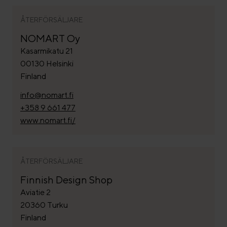
ÅTERFÖRSÄLJARE
NOMART Oy
Kasarmikatu 21
00130 Helsinki
Finland
info@nomart.fi
+358 9 661 477
www.nomart.fi/
ÅTERFÖRSÄLJARE
Finnish Design Shop
Aviatie 2
20360 Turku
Finland