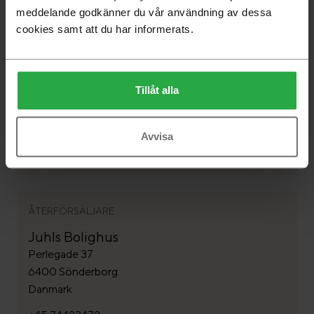
meddelande godkänner du vår användning av dessa
cookies samt att du har informerats.
ÅTERFÖRSÄLJARE
Rosborg Möbler A/S
Tillåt alla
Astrupvej 1 - Ödum
8370 Hadsten
Danmark
Avvisa
+45 86989322
ÅTERFÖRSÄLJARE
Juhls Bolighus
Perlegade 37
6400 Sönderborg
Danmark