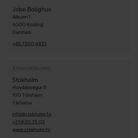
Jobo Bolighus
Albuen 1
6000 Kolding
Danmark
+45 7550 6833
ÅTERFÖRSÄLJARE
Stokholm
Hoydalsvegur 8
100 Tórshavn
Färöarna
info@stokholm.fo
+298 20 35 03
www.stokholm.fo