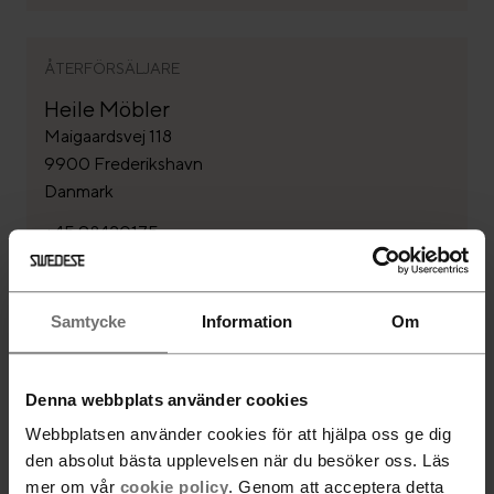
ÅTERFÖRSÄLJARE
Heile Möbler
Maigaardsvej 118
9900 Frederikshavn
Danmark
+45 98420175
Samtycke
Information
Om
ÅTERFÖRSÄLJARE
Aisen Önskeskabe
Gl. Kongevej 89-91
Denna webbplats använder cookies
1850 Frederiksberg C
Webbplatsen använder cookies för att hjälpa oss ge dig
Danmark
den absolut bästa upplevelsen när du besöker oss. Läs
+45 33211208
mer om vår
cookie policy
. Genom att acceptera detta