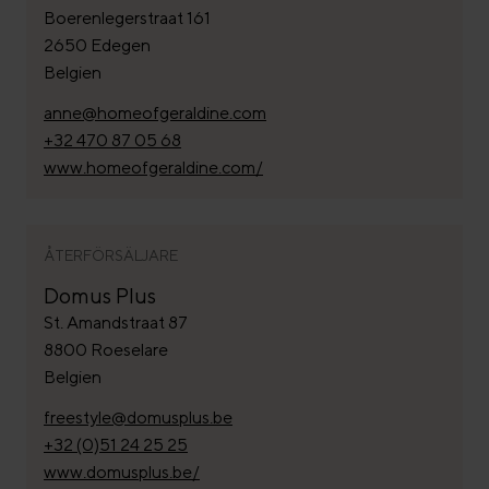
Boerenlegerstraat 161
2650 Edegen
Belgien
anne@homeofgeraldine.com
+32 470 87 05 68
www.homeofgeraldine.com/
ÅTERFÖRSÄLJARE
Domus Plus
St. Amandstraat 87
8800 Roeselare
Belgien
freestyle@domusplus.be
+32 (0)51 24 25 25
www.domusplus.be/