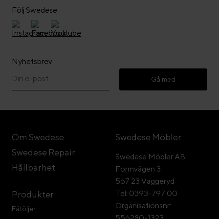
Följ Swedese
Nyhetsbrev
Gå med
Om Swedese
Swedese Möbler
Swedese Repair
Swedese Möbler AB
Hållbarhet
Formvägen 3
567 23 Vaggeryd
Tel: 0393-797 00
Produkter
Organisationsnr:
Fåtöljer
556280-1323