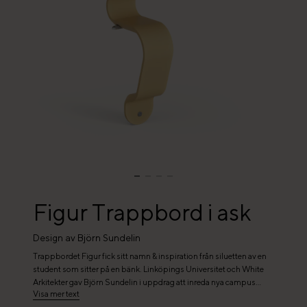
Figur Trappbord i ask
Design av Björn Sundelin
Trappbordet Figur fick sitt namn & inspiration från siluetten av en
student som sitter på en bänk. Linköpings Universitet och White
Arkitekter gav Björn Sundelin i uppdrag att inreda nya campus
Visa mer text
studentkafé i en gradäng, en trappstegsformad avsats. Tidigt under